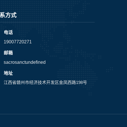
系方式
电话
19007720271
邮箱
sacrosanctundefined
地址
江西省赣州市经济技术开发区金凤西路198号