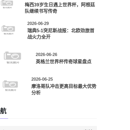
梅西39岁生日遇上世界杯，阿根廷
队继续书写传奇
2026-06-29
瑞典5-1突尼斯战报：北欧劲旅首
战火力全开
2026-06-26
英格兰世界杯传奇球星盘点
2026-06-25
摩洛哥队冲击更高目标最大优势
分析
航