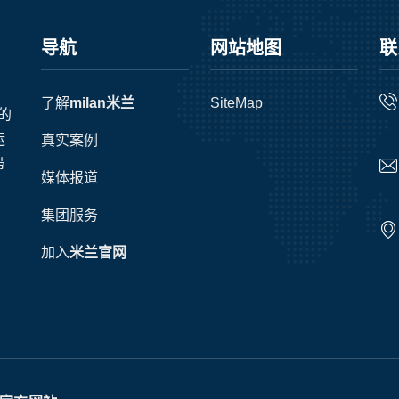
导航
网站地图
联
了解
milan米兰
SiteMap
的
运
真实案例
带
媒体报道
。
集团服务
加入
米兰官网