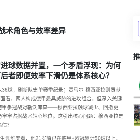
的战术角色与效率差异
推
的进球数据并置，一个矛盾浮现：为何
而后者即便效率下滑仍是体系核心？
打入36球，刷新队史单赛季纪录；贾马尔·穆西亚拉则贡献
表面看，两人构成德甲最具威胁的进攻组合。但深入关键
德甲争冠战对勒沃库森——穆西亚拉触球减少、回撤更
，仍牢牢占据战术轴心地位。这引出核心问题：穆西亚拉是
高估？
生涯维度看，他21岁前已在德甲+欧冠累计50球以上，