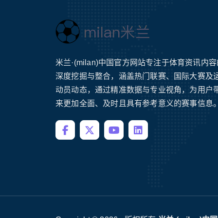
米兰·(milan)中国官方网站专注于体育资讯内容
深度挖掘与整合，涵盖热门联赛、国际大赛及
动员动态，通过精准数据与专业视角，为用户
来更加全面、及时且具有参考意义的赛事信息