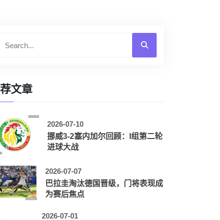
荐文章
2026-07-10
挪威3-2塞内加尔回顾：I组第二轮
进球大战
2026-07-07
巴拉圭淘汰德国晋级，门将表现成
为赛后焦点
2026-07-01