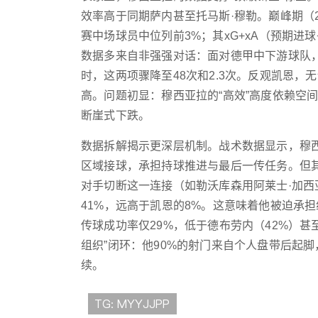
效率高于同期萨内甚至托马斯·穆勒。巅峰期（20
赛中场球员中位列前3%；其xG+xA（预期进
数据多来自非强强对话：面对德甲中下游球队，
时，这两项骤降至48次和2.3次。反观凯恩，无
高。问题初显：穆西亚拉的“高效”高度依赖空
断崖式下跌。
数据拆解揭示更深层机制。战术数据显示，穆西
区域接球，承担持球推进与最后一传任务。但
对手切断这一连接（如勒沃库森用阿莱士·加
41%，远高于凯恩的8%。这意味着他被迫承
传球成功率仅29%，低于德布劳内（42%）甚
组织”闭环：他90%的射门来自个人盘带后起
续。