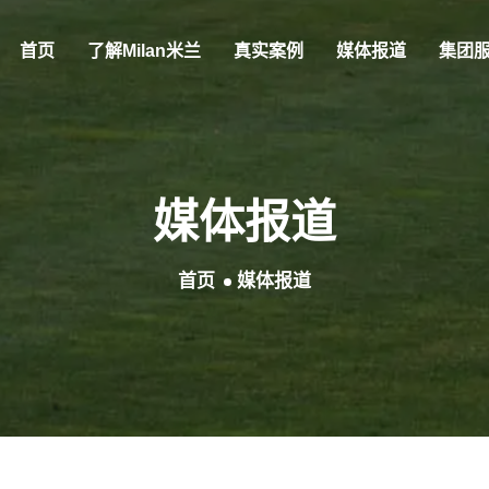
首页
了解
Milan米兰
真实案例
媒体报道
集团
媒体报道
首页
媒体报道