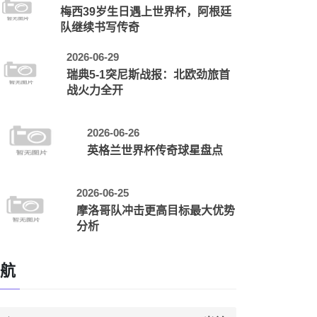
梅西39岁生日遇上世界杯，阿根廷
队继续书写传奇
2026-06-29
瑞典5-1突尼斯战报：北欧劲旅首
战火力全开
2026-06-26
英格兰世界杯传奇球星盘点
2026-06-25
摩洛哥队冲击更高目标最大优势
分析
航