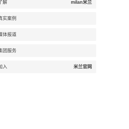
了解
milan米兰
真实案例
媒体报道
集团服务
加入
米兰官网