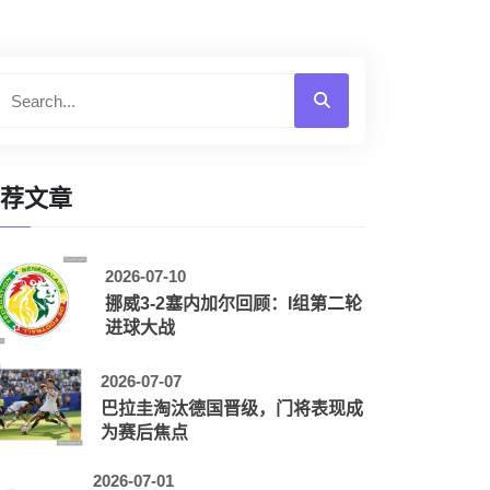
荐文章
2026-07-10
挪威3-2塞内加尔回顾：I组第二轮
进球大战
2026-07-07
巴拉圭淘汰德国晋级，门将表现成
为赛后焦点
2026-07-01