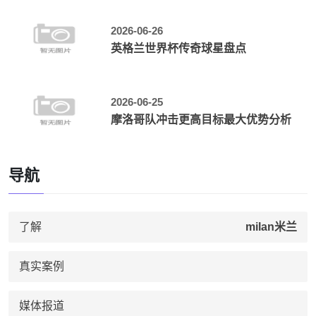
2026-06-26
英格兰世界杯传奇球星盘点
2026-06-25
摩洛哥队冲击更高目标最大优势分析
导航
了解
milan米兰
真实案例
媒体报道