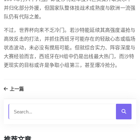
并归化部分外援，但国家队整体技战术成熟度与欧洲一流强
队仍有代际之差。
不过，世界杯向来不乏冷门。若沙特能延续其高强度逼抢与
高效反击的打法，并抓住西班牙可能存在的轻敌心态或临场
状态波动，未必没有搅局可能。但就综合实力、阵容深度与
大赛经验而言，西班牙在H组中仍是出线最大热门，而沙特
更现实的目标或许是争取小组第三，甚至爆冷抢分。
上一篇
推荐文章