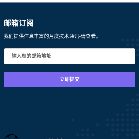
邮箱订阅
我们提供信息丰富的月度技术通讯-请查看。
立即提交