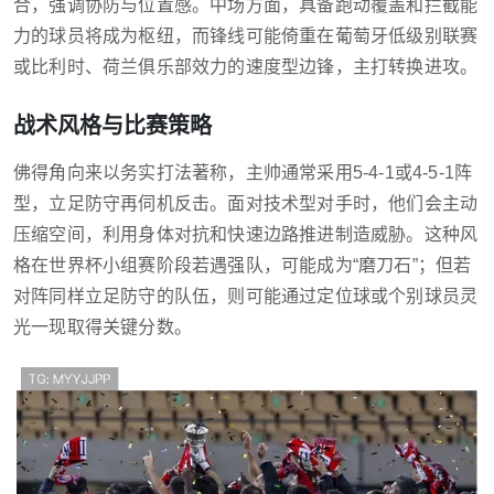
合，强调协防与位置感。中场方面，具备跑动覆盖和拦截能
力的球员将成为枢纽，而锋线可能倚重在葡萄牙低级别联赛
或比利时、荷兰俱乐部效力的速度型边锋，主打转换进攻。
战术风格与比赛策略
佛得角向来以务实打法著称，主帅通常采用5-4-1或4-5-1阵
型，立足防守再伺机反击。面对技术型对手时，他们会主动
压缩空间，利用身体对抗和快速边路推进制造威胁。这种风
格在世界杯小组赛阶段若遇强队，可能成为“磨刀石”；但若
对阵同样立足防守的队伍，则可能通过定位球或个别球员灵
光一现取得关键分数。