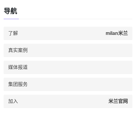
导航
了解
milan米兰
真实案例
媒体报道
集团服务
加入
米兰官网