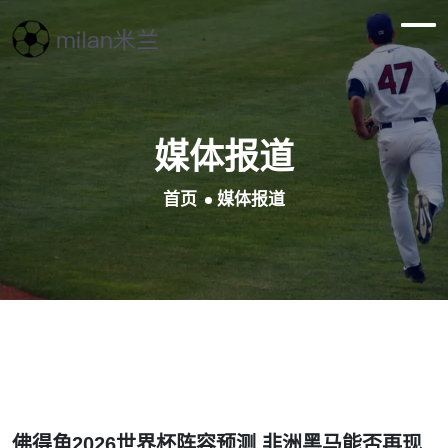
媒体报道
首页
媒体报道
佛得角2026世界杯阵容预测 非洲黑马能否再现