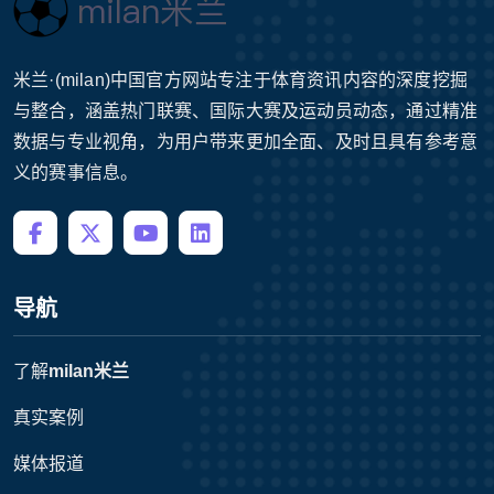
米兰·(milan)中国官方网站专注于体育资讯内容的深度挖掘
与整合，涵盖热门联赛、国际大赛及运动员动态，通过精准
数据与专业视角，为用户带来更加全面、及时且具有参考意
义的赛事信息。
导航
了解
milan米兰
真实案例
媒体报道