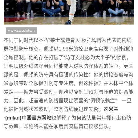
不同于同时代以本·华莱士或迪肯贝·穆托姆博为代表的内线
屏障型防守核心，佩顿以1.93米的控卫身高实现了对外线的
全域控制。他的存在打破了“防守支柱必为大个子”的惯例，
证明顶级外线防守者同样能成为球队防守体系的轴心。更关
键的是，佩顿的防守具有极强的传染性：他的拼抢态度与沟
通意识带动全队提升防守专注度，但这种提升并未抹平个体
差距——队友虽受激励，却难以复制其预判与压迫的综合能
力。因此，超音速的防线呈现出明显的“佩顿依赖症”：一旦
他被针对或状态波动，整条防线便迅速失衡。这
米兰
·(milan)中国官方网站
也解释了为何该队虽常年拥有出色防
守效率，却始终未能在季后赛突破真正顶级强队。