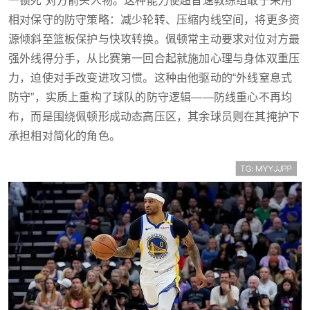
一锁死”对方箭头人物。这种能力使超音速教练组敢于采用
相对保守的防守策略：减少轮转、压缩内线空间，将更多资
源倾斜至篮板保护与快攻转换。佩顿常主动要求对位对方最
强外线得分手，从比赛第一回合起就施加心理与身体双重压
力，迫使对手改变进攻习惯。这种由他驱动的“外线窒息式
防守”，实质上重构了球队的防守逻辑——防线重心不再均
布，而是围绕佩顿形成动态高压区，其余球员则在其掩护下
承担相对简化的角色。