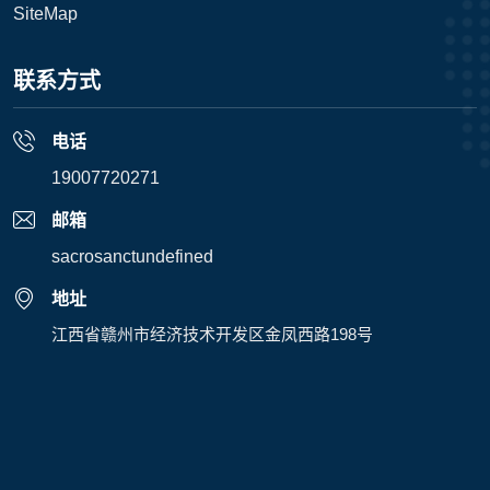
SiteMap
联系方式
电话
19007720271
邮箱
sacrosanctundefined
地址
江西省赣州市经济技术开发区金凤西路198号