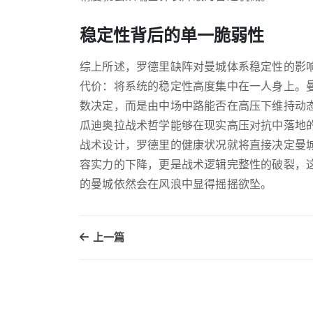
稳定性背后的单一脆弱性
综上所述，罗德里缺阵对曼城体系稳定性的影
代价：将系统的稳定性高度集中在一人身上。
数决定，而是由中场中路能否在高压下维持动
瓜迪奥拉战术哲学能够在现实高压对抗中落地
战术设计，罗德里的健康状况就将直接决定曼
容实力的下降，更是战术逻辑完整性的破裂，
的曼城依然会在风浪中显得摇摇欲坠。
上一篇