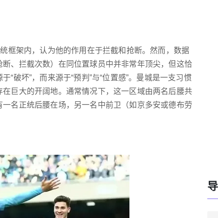
传统框架内，认为他的作用在于拦截和抢断。然而，数据
抢断、拦截次数）在同位置球员中并非常年顶尖，但这恰
“破坏”，而来源于“预判”与“位置感”。曼城是一支习惯
存在巨大的开阔地。通常情况下，这一区域由两名后腰共
有一名正统后腰在场，另一名中前卫（如京多安或德布劳
导