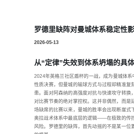
罗德里缺阵对曼城体系稳定性
2026-05-13
从“定律”失效到体系坍塌的具
2024年英格兰社区盾杯的一战，成为曼城体
性质决赛，但曼城的输球方式与过程却精准复
患。面对阿森纳的高强度对抗与快速攻守转换，
对比赛节奏的绝对掌控权。这并非偶然，而是延
场缺席的比赛以来，曼城的胜率会出现断崖式
奥拉战术体系中最底层的逻辑——在极致的传控
风险。罗德里的缺阵，首先动摇的不是某一位