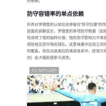
的根基。
防守容错率的单点依赖
外界对罗德里的认知往往停留在“防守后腰”的
层面的拆解显示，罗德里的单项防守数据（如
恰说明了他的独特价值：他的防守影响力不来源于
将防线压至中场的球队，这意味着中后场之间
同覆盖，但在瓜迪奥拉的演进体系中，经常只
内）会大幅前插参与进攻。