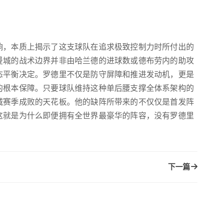
响，本质上揭示了这支球队在追求极致控制力时所付出的
曼城的战术边界并非由哈兰德的进球数或德布劳内的助攻
态平衡决定。罗德里不仅是防守屏障和推进发动机，更是
的根本保障。只要球队维持这种单后腰支撑全体系架构的
城赛季成败的天花板。他的缺阵所带来的不仅仅是首发阵
这就是为什么即便拥有全世界最豪华的阵容，没有罗德里
下一篇