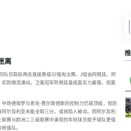
推
迷离
组四队仅取前两名直接晋级32强淘汰赛。J组由阿根廷、阿
，实则暗流涌动。卫冕冠军阿根廷虽纸面实力最强，但面
。
，中场德保罗与恩佐·费尔南德斯的控制力仍是顶级，但防
阵阿尔及利亚未能全取三分，或将陷入被动。而阿尔及利
土联赛与欧洲二三级联赛中涌现的年轻球员赋予球队更强
传统强队。