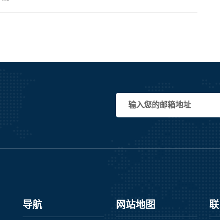
导航
网站地图
联