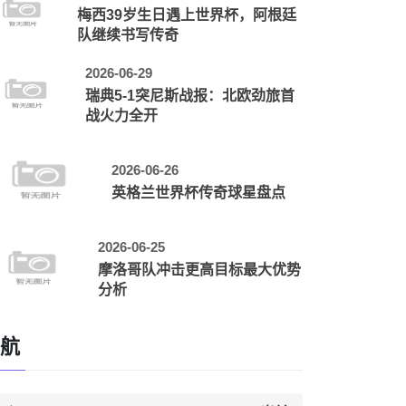
梅西39岁生日遇上世界杯，阿根廷
队继续书写传奇
2026-06-29
瑞典5-1突尼斯战报：北欧劲旅首
战火力全开
2026-06-26
英格兰世界杯传奇球星盘点
2026-06-25
摩洛哥队冲击更高目标最大优势
分析
航