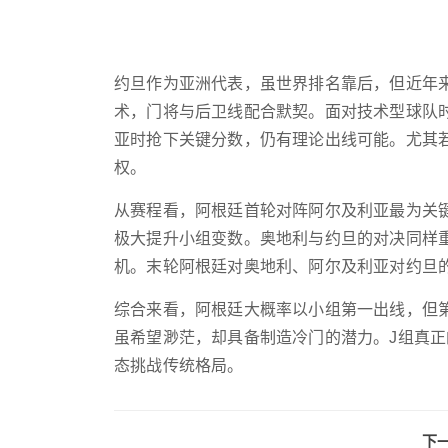
约旦作为亚洲代表，虽世界排名靠后，但近年
术，门将与后卫线配合默契。面对技术型球队
亚时抢下关键分数，仍有理论出线可能。尤其
权。
从赛程看，阿根廷首轮对阵阿尔及利亚最为关
极大提升小组变数。奥地利与约旦的对决同样
机。末轮阿根廷对奥地利、阿尔及利亚对约旦
综合来看，阿根廷大概率以小组第一出线，但
虽希望渺茫，却具备制造冷门的潜力。J组真
态挑战传统格局。
下