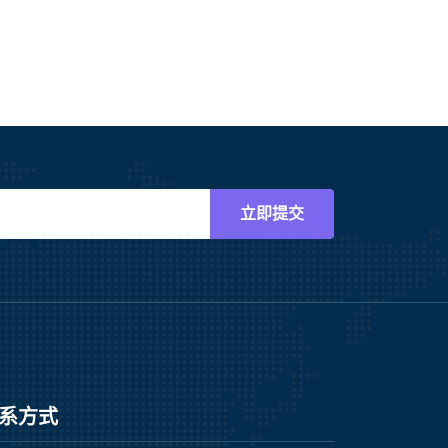
立即提交
系方式