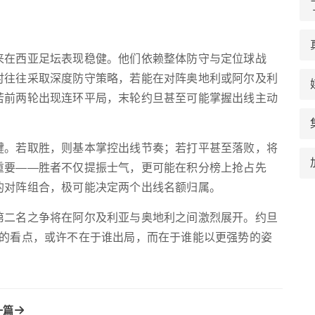
来在西亚足坛表现稳健。他们依赖整体防守与定位球战
时往往采取深度防守策略，若能在对阵奥地利或阿尔及利
若前两轮出现连环平局，末轮约旦甚至可能掌握出线主动
键。若取胜，则基本掌控出线节奏；若打平甚至落败，将
重要——胜者不仅提振士气，更可能在积分榜上抢占先
的对阵组合，极可能决定两个出线名额归属。
第二名之争将在阿尔及利亚与奥地利之间激烈展开。约旦
正的看点，或许不在于谁出局，而在于谁能以更强势的姿
一篇